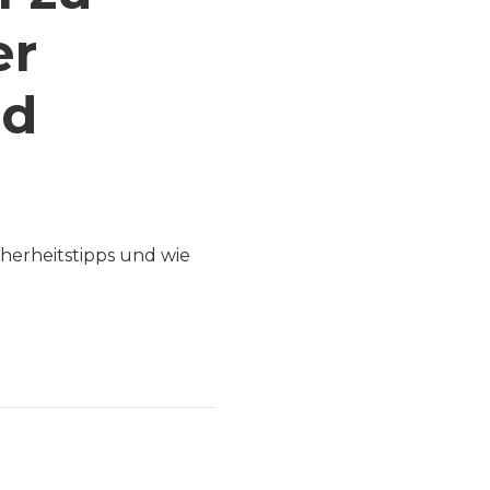
er
nd
cherheitstipps und wie