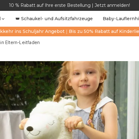
10 % Rabatt auf Ihre erste Bestellung | Jetzt anmelden!
l
👑 Schaukel- und Aufsitzfahrzeuge
Baby-Lauflernhi
kkehr ins Schuljahr Angebot｜Bis zu 50% Rabatt auf Kinderli
in Eltern-Leitfaden