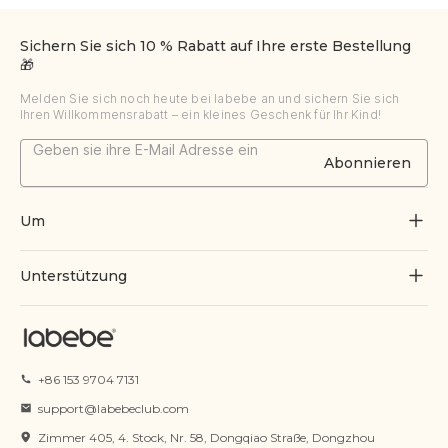
Sichern Sie sich 10 % Rabatt auf Ihre erste Bestellung
🎁
Melden Sie sich noch heute bei labebe an und sichern Sie sich
Ihren Willkommensrabatt – ein kleines Geschenk für Ihr Kind!
Abonnieren
Um
Über uns
Unterstützung
Durch Spielen wachsen
Kontaktiere uns
Blogs
Bestellung verfolgen
+86 153 9704 7131
Zertifikat
FAQs
support@labebeclub.com
Servicebedingungen
Zimmer 405, 4. Stock, Nr. 58, Dongqiao Straße, Dongzhou
Versand & Lieferung