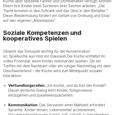
Küche über spezielle Fächer und Stoffbehälter verfügt, können
Eltern ihre Kinder beim Sortieren ihrer Sachen anleiten. „Die
Töpfe kommen in den Schrank und das Obst in den Behälter.“
Diese Wiederholung fördert ein Gefühl von Ordnung und Stolz
auf den eigenen „Arbeitsplatz“.
Soziale Kompetenzen und
kooperatives Spielen
Obwohl das Solospiel wichtig für die Konzentration
ist, Spielküche aus Holz mit Stauraum Die Küche entfaltet ihr
volles Potenzial, wenn Kinder miteinander spielen. Ob ein
Treffen mit dem Nachbarn oder ein ruhiger Nachmittag mit dem
Geschwisterkind – die Küche wird zum Mittelpunkt sozialer
Interaktion.
Verhandlungsrollen:
„Ich koche, und du bist der Kunde!“
Dieser einfache Dialog lehrt Kinder, Kompromisse
einzugehen und zusammenzuarbeiten.
Kommunikation:
Das Servieren einer Mahlzeit erfordert
Sprache. Kinder lernen, Lebensmittel zu benennen,
Geschmacksrichtungen (salzig, süß, scharf) zu beschreiben