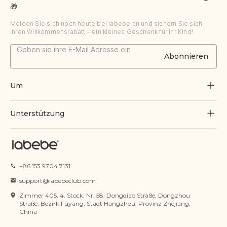
🎁
Melden Sie sich noch heute bei labebe an und sichern Sie sich
Ihren Willkommensrabatt – ein kleines Geschenk für Ihr Kind!
Abonnieren
Um
Über uns
Unterstützung
Durch Spielen wachsen
Kontaktiere uns
Blogs
Bestellung verfolgen
+86 153 9704 7131
Zertifikat
FAQs
support@labebeclub.com
Servicebedingungen
Zimmer 405, 4. Stock, Nr. 58, Dongqiao Straße, Dongzhou
Versand & Lieferung
Straße, Bezirk Fuyang, Stadt Hangzhou, Provinz Zhejiang,
China
Datenschutzrichtlinie
Rückgabe & Erstattung