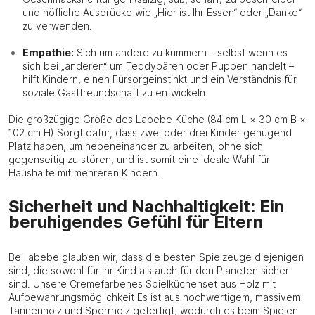
und höfliche Ausdrücke wie „Hier ist Ihr Essen“ oder „Danke“
zu verwenden.
Empathie:
Sich um andere zu kümmern – selbst wenn es
sich bei „anderen“ um Teddybären oder Puppen handelt –
hilft Kindern, einen Fürsorgeinstinkt und ein Verständnis für
soziale Gastfreundschaft zu entwickeln.
Die großzügige Größe des Labebe Küche (84 cm L × 30 cm B ×
102 cm H) Sorgt dafür, dass zwei oder drei Kinder genügend
Platz haben, um nebeneinander zu arbeiten, ohne sich
gegenseitig zu stören, und ist somit eine ideale Wahl für
Haushalte mit mehreren Kindern.
Sicherheit und Nachhaltigkeit: Ein
beruhigendes Gefühl für Eltern
Bei labebe glauben wir, dass die besten Spielzeuge diejenigen
sind, die sowohl für Ihr Kind als auch für den Planeten sicher
sind. Unsere Cremefarbenes Spielküchenset aus Holz mit
Aufbewahrungsmöglichkeit Es ist aus hochwertigem, massivem
Tannenholz und Sperrholz gefertigt, wodurch es beim Spielen