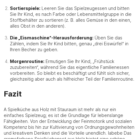
Sortierspiele:
Leeren Sie das Spielzeugessen und bitten
Sie Ihr Kind, es nach Farbe oder Lebensmittelgruppe in die
Stoffbehälter zu sortieren (z. B. alles Gemüse in den einen,
alles Obst in den anderen).
Die „Eismaschine“-Herausforderung:
Üben Sie das
Zählen, indem Sie Ihr Kind bitten, genau „drei Eiswürfel“ in
Ihren Becher zu geben.
Morgenroutine:
Ermutigen Sie Ihr Kind, „Frühstück
zuzubereiten“, während Sie das eigentliche Familienessen
vorbereiten. So bleibt es beschäftigt und fühlt sich sicher,
gleichzeitig aber auch als hilfreicher Teil der Familienroutine.
Fazit
A Spielküche aus Holz mit Stauraum ist mehr als nur ein
einfaches Spielzeug; es ist die Grundlage für lebenslange
Fähigkeiten. Von der Entwicklung der Feinmotorik und sozialen
Kompetenz bis hin zur Kultivierung von Ordnungsgewohnheiten
und kreativem Denken sind die Vorteile unendlich. labebe Das
cremefarbene Spielküchenset aus Holz bietet eine schöne,