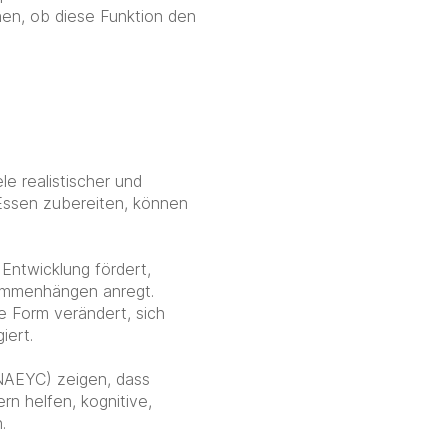
nen, ob diese Funktion den
e realistischer und
 Essen zubereiten, können
 Entwicklung fördert,
ammenhängen anregt.
e Form verändert, sich
iert.
(NAEYC) zeigen, dass
n helfen, kognitive,
.