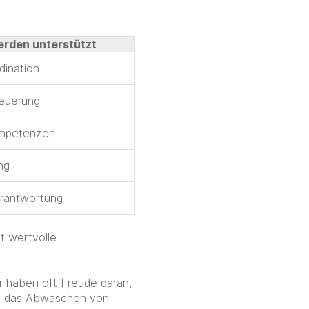
erden unterstützt
ination
teuerung
ompetenzen
ng
erantwortung
t wertvolle
r haben oft Freude daran,
s, das Abwaschen von