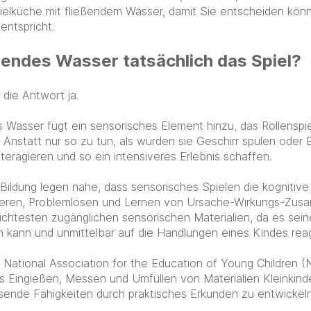
pielküche mit fließendem Wasser, damit Sie entscheiden kön
entspricht.
ßendes Wasser tatsächlich das Spiel?
t die Antwort ja.
 Wasser fügt ein sensorisches Element hinzu, das Rollenspiel
. Anstatt nur so zu tun, als würden sie Geschirr spülen oder
nteragieren und so ein intensiveres Erlebnis schaffen.
 Bildung legen nahe, dass sensorisches Spielen die kognitive
ieren, Problemlösen und Lernen von Ursache-Wirkungs-Zus
eichtesten zugänglichen sensorischen Materialien, da es sein
kann und unmittelbar auf die Handlungen eines Kindes reag
National Association for the Education of Young Children 
 Eingießen, Messen und Umfüllen von Materialien Kleinkinder
sende Fähigkeiten durch praktisches Erkunden zu entwickeln