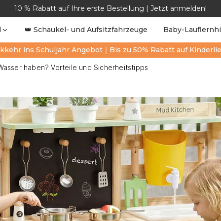
10 % Rabatt auf Ihre erste Bestellung | Jetzt anmelden!
l
👑 Schaukel- und Aufsitzfahrzeuge
Baby-Lauflernhi
kkehr ins Schuljahr Angebot｜Bis zu 50% Rabatt auf Kinderli
Wasser haben? Vorteile und Sicherheitstipps