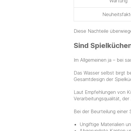
Wartung
Neuheitsfakt
Diese Nachteile überwiegen
Sind Spielküchen
Im Allgemeinen ja – bei 
Das Wasser selbst birgt be
Gesamtdesign der Spielküc
Laut Empfehlungen von Kin
Verarbeitungsqualität, de
Bei der Beurteilung einer
Ungiftige Materialien u
Abgerundete Kanten un