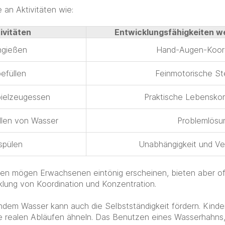
 an Aktivitäten wie:
ivitäten
Entwicklungsfähigkeiten w
ngießen
Hand-Augen-Koord
efüllen
Feinmotorische S
ielzeugessen
Praktische Lebensk
llen von Wasser
Problemlösu
spülen
Unabhängigkeit und V
en mögen Erwachsenen eintönig erscheinen, bieten aber of
lung von Koordination und Konzentration.
endem Wasser kann auch die Selbstständigkeit fördern. Kinde
e realen Abläufen ähneln. Das Benutzen eines Wasserhahn