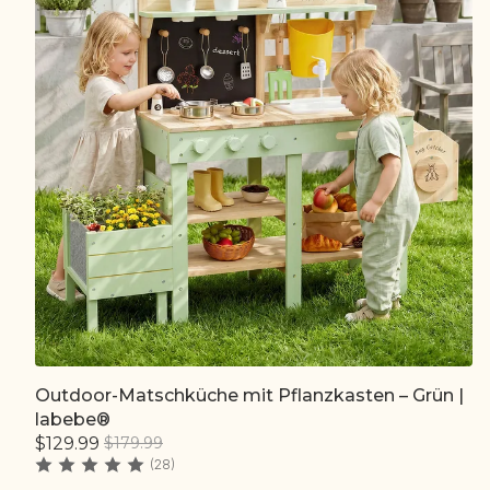
Outdoor-Matschküche mit Pflanzkasten – Grün |
Schnell hinzufügen
labebe®
$129.99
$179.99
(28)