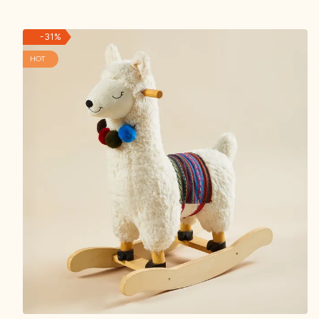
-
31
%
HOT