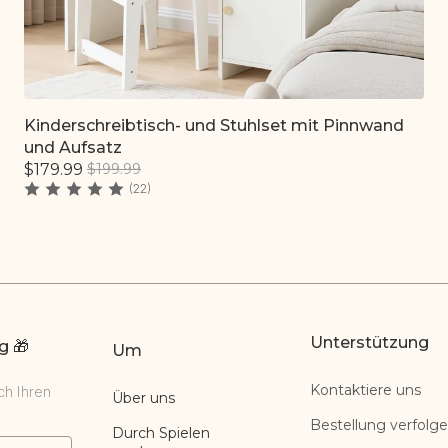
Kinderschreibtisch- und Stuhlset mit Pinnwand
Schnell hinzufügen
und Aufsatz
$179.99
$199.99
(22)
Unterstützung
g 🎁
Um
Kontaktiere uns
ch Ihren
Über uns
Bestellung verfolg
Durch Spielen