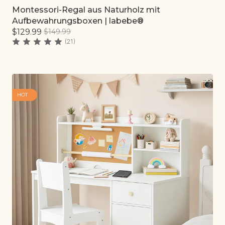
Montessori-Regal aus Naturholz mit
Schnell hinzufügen
Aufbewahrungsboxen | labebe®
$129.99
$149.99
(21)
HOT