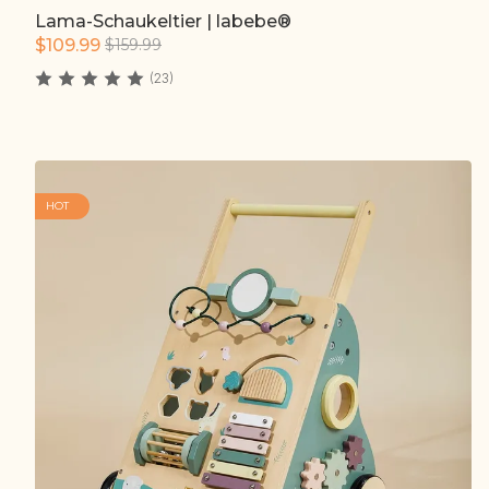
Lama-Schaukeltier | labebe®
Schnell hinzufügen
$109.99
$159.99
(23)
HOT