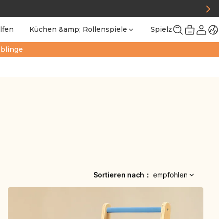
lfen
Küchen &amp; Rollenspiele
Spielzeug
Un
eblinge
Sortieren nach
：
empfohlen