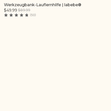
Werkzeugbank-Lauflernhilfe | labebe®
Schnell hinzufügen
$49.99
$89.99
(50)