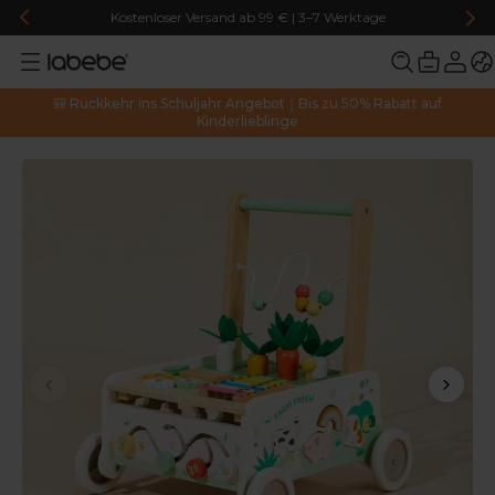
Kostenloser Versand ab 99 € | 3–7 Werktage
🎒 Rückkehr ins Schuljahr Angebot｜Bis zu 50% Rabatt auf
Kinderlieblinge