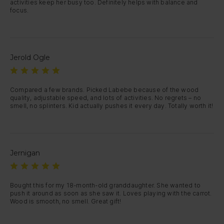
activities keep her busy too. Definitely helps with balance and 
focus. 
Jerold Ogle
Compared a few brands. Picked Labebe because of the wood 
quality, adjustable speed, and lots of activities. No regrets – no 
smell, no splinters. Kid actually pushes it every day. Totally worth it!
Jernigan
Bought this for my 18-month-old granddaughter. She wanted to 
push it around as soon as she saw it. Loves playing with the carrot. 
Wood is smooth, no smell. Great gift!