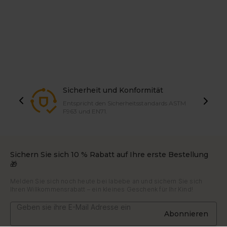
Sicherheit und Konformität
Entspricht den Sicherheitsstandards ASTM
F963 und EN71.
Sichern Sie sich 10 % Rabatt auf Ihre erste Bestellung
🎁
Melden Sie sich noch heute bei labebe an und sichern Sie sich
Ihren Willkommensrabatt – ein kleines Geschenk für Ihr Kind!
Abonnieren