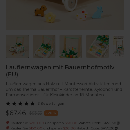
Lauflernwagen mit Bauernhofmotiv
(EU)
Lauflernwagen aus Holz mit Montessori-Aktivitäten rund
um das Thema Bauernhof – Karottenernte, Xylophon und
Formensortierer – für Kleinkinder ab 18 Monaten.
3 Bewertungen
$67.46
$93.53
-
28
%
|
Kaufen Sie
$200.00
und sparen
$30.00
Rabatt
Code: SAVE30
|
Kaufen Sie
$150.00
und sparen
$20.00
Rabatt
Code: SAVE20