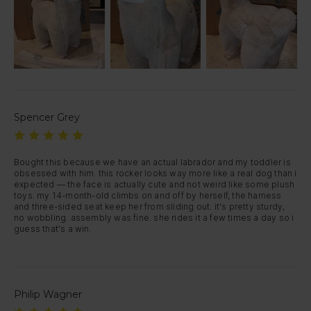
Spencer Grey
Bought this because we have an actual labrador and my toddler is 
obsessed with him. this rocker looks way more like a real dog than i 
expected — the face is actually cute and not weird like some plush 
toys. my 14-month-old climbs on and off by herself, the harness 
and three-sided seat keep her from sliding out. it's pretty sturdy, 
no wobbling. assembly was fine. she rides it a few times a day so i 
guess that's a win.
Philip Wagner