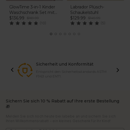
GlowTime 3-in-1 Kinder
Labrador Plüsch-
Waschschrank Set mit
Schaukelstuhl
LED-Spiegel,
$136.99
$129.99
$169.99
$149.99
Aufbewahrungs Schrank
(10)
(5)
und Stuhl
Sicherheit und Konformität
Entspricht den Sicherheitsstandards ASTM
F963 und EN71.
Sichern Sie sich 10 % Rabatt auf Ihre erste Bestellung
🎁
Melden Sie sich noch heute bei labebe an und sichern Sie sich
Ihren Willkommensrabatt – ein kleines Geschenk für Ihr Kind!