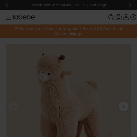
Kostenloser Versand ab 99 € | 3–7 Werktage
🎒 Rückkehr ins Schuljahr Angebot｜Bis zu 50% Rabatt auf
Kinderlieblinge