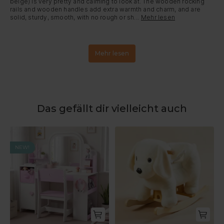
beige) is very pretty and calming to look at. The wooden rocking 
rails and wooden handles add extra warmth and charm, and are 
solid, sturdy, smooth, with no rough or sh...
Mehr lesen
Mehr lesen
Das gefällt dir vielleicht auch
NEW!