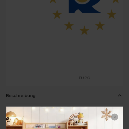
EUIPO
Beschreibung
Ein Geschenk, das in Erinnerung bleibt
Weich, liebenswert und voller Charakter – dieses Lama-Schaukeltier ist
ein wunderschönes Geschenk für Geburtstage, Feiertage und
besondere Anlässe.