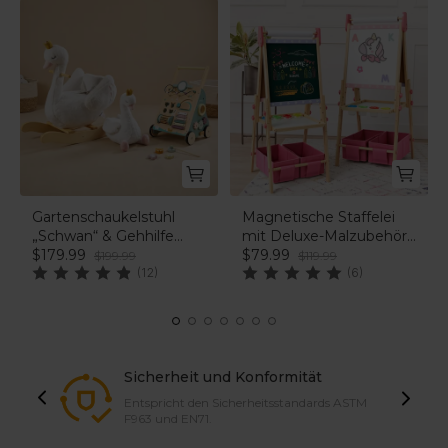
Gartenschaukelstuhl
Magnetische Staffelei
„Schwan“ & Gehhilfe
mit Deluxe-Malzubehör
„Waldwanderer“ im Set |
$179.99
– Rosa
$79.99
$199.99
$119.99
labebe®
(12)
(6)
Sicherheit und Konformität
Entspricht den Sicherheitsstandards ASTM
F963 und EN71.