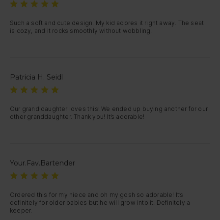
Such a soft and cute design. My kid adores it right away. The seat 
is cozy, and it rocks smoothly without wobbling.
Patricia H. Seidl
Our grand daughter loves this! We ended up buying another for our 
other granddaughter. Thank you! It’s adorable!
Your.Fav.Bartender
Ordered this for my niece and oh my gosh so adorable! It’s 
definitely for older babies but he will grow into it. Definitely a 
keeper.