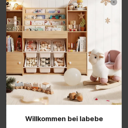
EUIPO
Beschreibung
Ein treuer Freund zum Spielen
Mit seinem schneeweißen Fell und dem sanften Ausdruck bringt der
Labrador-Schaukelhund Wärme und Charme in jedes Kinderzimmer.
Dieser liebenswerte Welpe wurde von unserem französischen Team
speziell entworfen und macht das Schaukeln zu einem fröhlichen
Abenteuer, das die Kleinen lieben werden.
Willkommen bei labebe
Kombinierter Komfort und Sicherheit