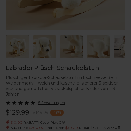
Labrador Plüsch-Schaukelstuhl
Plüschiger Labrador-Schaukelstuhl mit schneeweißem
Welpenmotiv – weich und kuschelig, sicherer 3-seitiger
Sitz und gemütliches Schaukelspiel für Kinder von 1–3
Jahren.
5 Bewertungen
$129.99
$149.99
-
13
%
|
$10.00
RABATT
Code: Pick10
|
Kaufen Sie
$200.00
und sparen
$30.00
Rabatt
Code: SAVE30