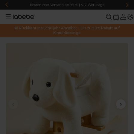
Kostenloser Versand ab 99 € | 3–7 Werktage
🎒 Rückkehr ins Schuljahr Angebot｜Bis zu 50% Rabatt auf
Kinderlieblinge