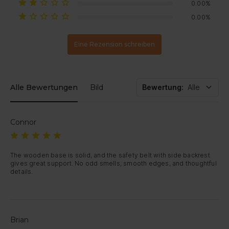
0.00%
0.00%
Eine Rezension schreiben
Alle Bewertungen
Bild
Bewertung
:
Alle
Connor
The wooden base is solid, and the safety belt with side backrest 
gives great support. No odd smells, smooth edges, and thoughtful 
details.
Brian