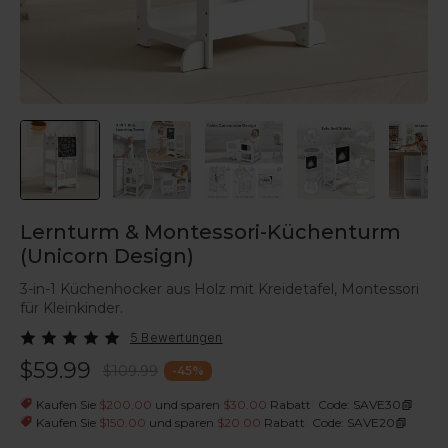
Lernturm & Montessori-Küchenturm
(Unicorn Design)
3-in-1 Küchenhocker aus Holz mit Kreidetafel, Montessori
für Kleinkinder.
5 Bewertungen
$59.99
$109.99
-
45
%
|
Kaufen Sie
$200.00
und sparen
$30.00
Rabatt
Code: SAVE30
|
Kaufen Sie
$150.00
und sparen
$20.00
Rabatt
Code: SAVE20