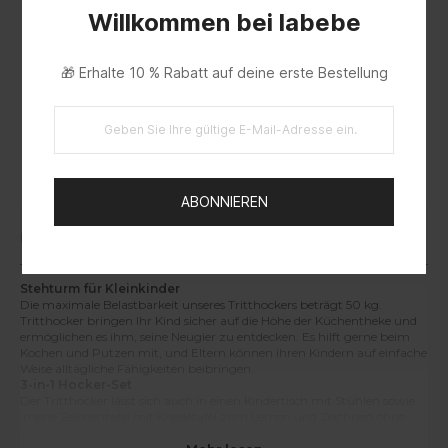
Willkommen bei labebe
🎁 Erhalte 10 % Rabatt auf deine erste Bestellung
EUIPO
ABONNIEREN
Beschreibung
Stehturm für Kleinkinder
Die maximale Belastbarkeit unseres Tritthockers beträgt 50 kg.
Tritthocker bringen Ihr Kind sicher auf die Höhe der Küchentheke und
ermöglichen es ihm, seine Neugier zu entdecken. Es hilft gerne beim
Kochen und Putzen mit, und Eltern können ihren Kindern auf einfache
Weise alltägliche Fähigkeiten beibringen.
3-in-1 Hocker-Set
Der Tritthocker lässt sich auch in einen Kindertisch mit Stühlen sowie
in eine Zeichentafel mit Kreidetafel zum Lernen und Zeichnen ohne
Hilfsmittel umwandeln und bietet den Kindern so noch mehr Spaß.