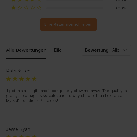
Sollte Ihr Artikel beschädigt ankommen oder innerhalb von 30
Tagen einen Defekt aufweisen, kontaktieren Sie uns einfach – wir
0.00%
veranlassen einen Ersatz oder eine vollständige Rückerstattung.
Eine Rezension schreiben
Alle Bewertungen
Bild
Bewertung
:
Alle
Patrick Lee
 I got this as a gift, and it completely blew me away. The quality is 
great, the design is so cute, and it’s way sturdier than I expected. 
My kid’s reaction? Priceless!
Jesse Ryan