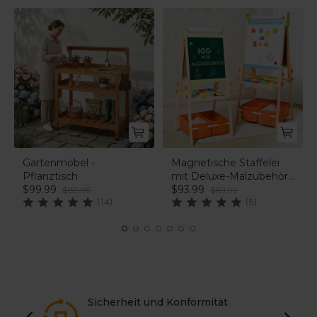
Gartenmöbel -
Magnetische Staffelei
Pflanztisch
mit Deluxe-Malzubehör
$99.99
– Bunt
$93.99
$159.99
$119.99
(14)
(5)
Sicherheit und Konformität