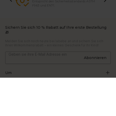
Entspricht den Sicherheitsstandards ASTM
F963 und EN71.
Sichern Sie sich 10 % Rabatt auf Ihre erste Bestellung
🎁
Melden Sie sich noch heute bei labebe an und sichern Sie sich
Ihren Willkommensrabatt – ein kleines Geschenk für Ihr Kind!
Abonnieren
Um
Über uns
Unterstützung
Durch Spielen wachsen
Kontaktiere uns
Blogs
Bestellung verfolgen
+86 153 9704 7131