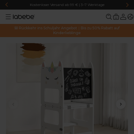
Kostenloser Versand ab 99 € | 3–7 Werktage
🎒 Rückkehr ins Schuljahr Angebot｜Bis zu 50% Rabatt auf
Kinderlieblinge