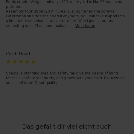
Feels stable. Weight limit says 110 lbs. My kid is like 25 lbs so no 
problem.

Assembly took about 20 minutes. Just tightened the screws.

Later when she doesn't need it anymore, you can take it apart into 
a little table and chairs, or a chalkboard. Won't just sit around 
collecting dust. That alone makes it ...
Mehr lesen
Caleb Boyd
Spacious standing area and safety rail give me peace of mind. 
Meets all safety standards, and grows with your child. Even works 
as a shelf later! Great quality.
Das gefällt dir vielleicht auch