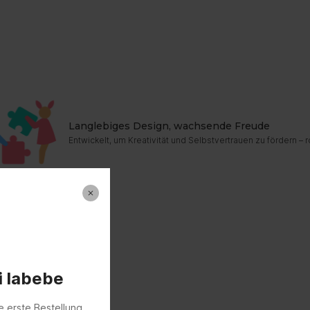
Langlebiges Design, wachsende Freude
Entwickelt, um Kreativität und Selbstvertrauen zu fördern 
i labebe
e erste Bestellung