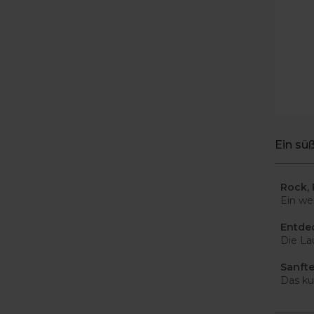
Ein sü
Rock, 
Ein we
Entde
Die La
Sanfte
Das ku