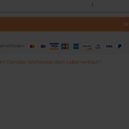
Je
gsmethoden:
m Families Worldwide dem Label vertraut?