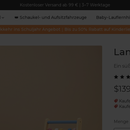
Kostenloser Versand ab 99 € | 3–7 Werktage
l
👑 Schaukel- und Aufsitzfahrzeuge
Baby-Lauflernhi
kkehr ins Schuljahr Angebot｜Bis zu 50% Rabatt auf Kinderli
Lam
Ein sü
$139
Kauf
Kauf
Menge