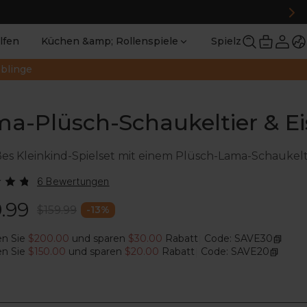
lfen
Küchen &amp; Rollenspiele
Spielzeug
Un
eblinge
a-Plüsch-Schaukeltier & Eis
ßes Kleinkind-Spielset mit einem Plüsch-Lama-Schaukel
6 Bewertungen
.99
$159.99
-
13
%
en Sie
$200.00
und sparen
$30.00
Rabatt
Code: SAVE30
|
en Sie
$150.00
und sparen
$20.00
Rabatt
Code: SAVE20
|