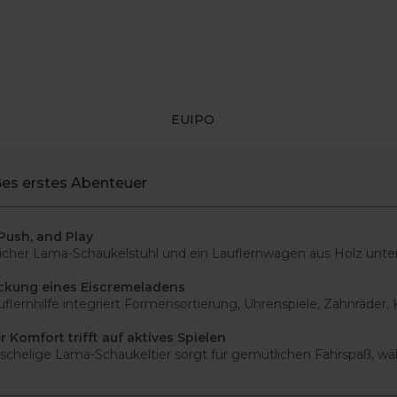
EUIPO
ßes erstes Abenteuer
Push, and Play
icher Lama-Schaukelstuhl und ein Lauflernwagen aus Holz unter
ckung eines Eiscremeladens
uflernhilfe integriert Formensortierung, Uhrenspiele, Zahnräder, 
r Komfort trifft auf aktives Spielen
schelige Lama-Schaukeltier sorgt für gemütlichen Fahrspaß, währ