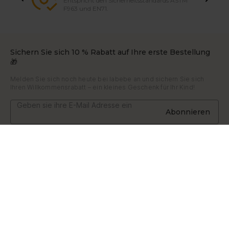
Entspricht den Sicherheitsstandards ASTM
F963 und EN71.
Sichern Sie sich 10 % Rabatt auf Ihre erste Bestellung
🎁
Melden Sie sich noch heute bei labebe an und sichern Sie sich
Ihren Willkommensrabatt – ein kleines Geschenk für Ihr Kind!
Abonnieren
Um
Über uns
Unterstützung
Durch Spielen wachsen
Kontaktiere uns
Blogs
Bestellung verfolgen
+86 153 9704 7131
Zertifikat