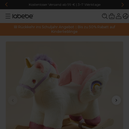
Kostenloser Versand ab 99 € | 3–7 Werktage
🎒 Rückkehr ins Schuljahr Angebot｜Bis zu 50% Rabatt auf
Kinderlieblinge