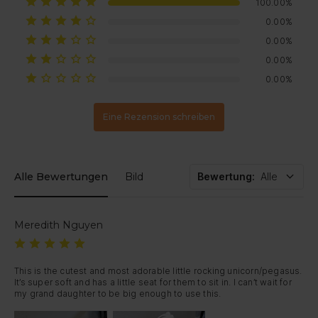
bevor Sie das Produkt einem Kind geben.
100.00%
Die Kosten für die Rücksendung trägt der Kunde (wir empfehlen
einen Versand mit Sendungsverfolgung).
0.00%
Rückerstattungen erfolgen innerhalb von
7 Werktagen
nach
der Prüfung auf Ihr ursprüngliches Zahlungsmittel (die
0.00%
Bearbeitungszeiten können je nach Bank variieren).
0.00%
Sollte Ihr Artikel beschädigt ankommen oder innerhalb von 30
Tagen einen Defekt aufweisen, kontaktieren Sie uns einfach – wir
0.00%
veranlassen einen Ersatz oder eine vollständige Rückerstattung.
Eine Rezension schreiben
Alle Bewertungen
Bild
Bewertung
:
Alle
Meredith Nguyen
This is the cutest and most adorable little rocking unicorn/pegasus. 
It’s super soft and has a little seat for them to sit in. I can’t wait for 
my grand daughter to be big enough to use this.