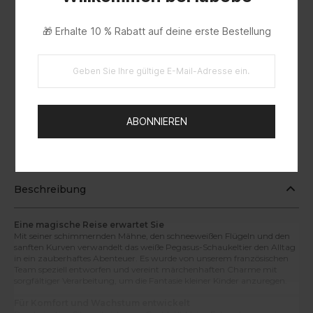
🎁 Erhalte 10 % Rabatt auf deine erste Bestellung
ABONNIEREN
EUIPO
Beschreibung
Eine magische Reise erwartet Sie
Mit seiner schimmernden Mähne, den schneeweißen Flügeln und den
sanften Kurven verwandelt das weiße Pegasus-Schaukeltier den Alltag
in ein zauberhaftes Abenteuer. Es wurde von unserem französischen
Team speziell entworfen und vereint märchenhaften Charme mit
sorgfältiger Verarbeitung, um die Fantasie kleiner Kinder anzuregen.
Für Komfort und Wachstum entwickelt