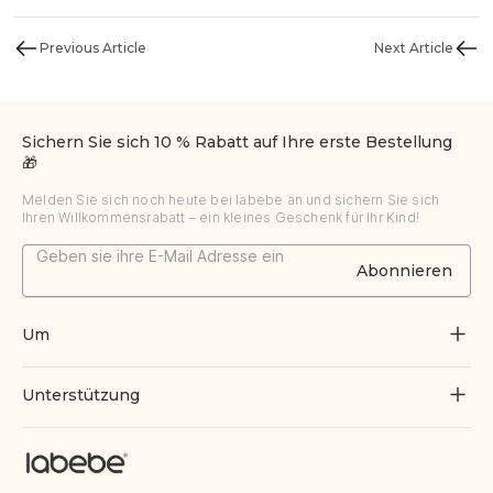
Previous Article
Next Article
Sichern Sie sich 10 % Rabatt auf Ihre erste Bestellung
🎁
Melden Sie sich noch heute bei labebe an und sichern Sie sich
Ihren Willkommensrabatt – ein kleines Geschenk für Ihr Kind!
Abonnieren
Um
Über uns
Unterstützung
Durch Spielen wachsen
Kontaktiere uns
Blogs
Bestellung verfolgen