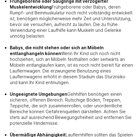
Frühgeborene oder Säuglinge mit verzögerter
Muskelentwicklung
Frühgeborene oder Babys, deren
Rumpf- und Beinmuskulatur noch nicht vollständig entwickelt
ist, benötigen möglicherweise mehr Zeit und Unterstützung,
bevor sie versuchen, aufrecht zu laufen. Die zu frühe
Verwendung einer Laufhilfe kann Muskeln und Gelenke
unnötig belasten.
Babys, die nicht stehen oder sich an Möbeln
entlanghangeln können
Wenn Ihr Kind sich noch nicht
hochziehen, sich an Möbeln festhalten oder seitwärts an
Möbeln entlanglaufen kann, ist es noch nicht bereit für einen
Lauflernwagen. Die erzwungene Benutzung eines
Lauflernwagens erhöht in diesem Stadium das Sturzrisiko
und kann Ihr Kind entmutigen.
Ungeeignete Umgebungen
Gehhilfen benötigen einen
sicheren, offenen Bereich. Rutschige Böden, Treppen,
Teppiche, die sich zusammenrollen, oder unordentliche
Bereiche können Gefahrenquellen darstellen. Achten Sie
stets auf ausreichend Bewegungsfreiheit und entfernen Sie
potenzielle Hindernisse.
Übermäßige Abhängigkeit
Lauflernhilfen sollten das Spielen