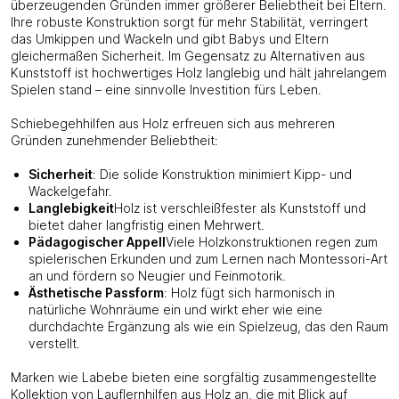
überzeugenden Gründen immer größerer Beliebtheit bei Eltern.
Ihre robuste Konstruktion sorgt für mehr Stabilität, verringert
das Umkippen und Wackeln und gibt Babys und Eltern
gleichermaßen Sicherheit. Im Gegensatz zu Alternativen aus
Kunststoff ist hochwertiges Holz langlebig und hält jahrelangem
Spielen stand – eine sinnvolle Investition fürs Leben.
Schiebegehhilfen aus Holz erfreuen sich aus mehreren
Gründen zunehmender Beliebtheit:
Sicherheit
: Die solide Konstruktion minimiert Kipp- und
Wackelgefahr.
Langlebigkeit
Holz ist verschleißfester als Kunststoff und
bietet daher langfristig einen Mehrwert.
Pädagogischer Appell
Viele Holzkonstruktionen regen zum
spielerischen Erkunden und zum Lernen nach Montessori-Art
an und fördern so Neugier und Feinmotorik.
Ästhetische Passform
: Holz fügt sich harmonisch in
natürliche Wohnräume ein und wirkt eher wie eine
durchdachte Ergänzung als wie ein Spielzeug, das den Raum
verstellt.
Marken wie Labebe bieten eine sorgfältig zusammengestellte
Kollektion von Lauflernhilfen aus Holz an, die mit Blick auf