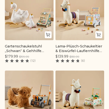
Gartenschaukelstuhl
Lama-Plüsch-Schaukeltier
Schnell hinzufügen
Schnell hinzufügen
„Schwan“ & Gehhilfe
& Eiswürfel-Lauflernhilfe
„Waldwanderer“ im Set |
im Set | labebe®
$179.99
$139.99
$199.99
$159.99
labebe®
(12)
(6)