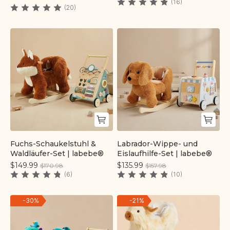
labebe®
(16)
(20)
Fuchs-Schaukelstuhl &
Labrador-Wippe- und
Schnell hinzufügen
Schnell hinzufügen
Waldläufer-Set | labebe®
Eislaufhilfe-Set | labebe®
$149.99
$135.99
$170.98
$157.98
(6)
(10)
-
30
%
-
21
%