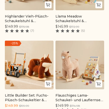
Highlander Vieh-Plüsch-
Llama Meadow
Schnell hinzufügen
Schnell hinzufügen
Schaukelstuhl &
Schaukelstuhl &
Werkzeugbank-
Lauflernhilfe im Set |
$149.99
$145.99
$175.98
$172.99
Laufwagen-Set | labebe®
labebe®
(7)
(5)
-
25
%
Little Builder Set: Fuchs-
Flauschiges Lama-
Schnell hinzufügen
Schnell hinzufügen
Plüsch-Schaukeltier &
Schaukel- und Lauflernset |
Werkstatt-Lauflernhilfe |
labebe®
$149.99
$149.99
$199.99
$174.98