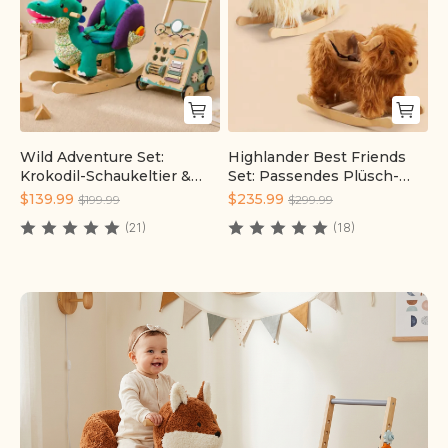
Wild Adventure Set:
Highlander Best Friends
Schnell hinzufügen
Schnell hinzufügen
Krokodil-Schaukeltier &
Set: Passendes Plüsch-
Waldläufer | labebe®
Schaukeltier-Duo |
$139.99
$235.99
$199.99
$299.99
labebe®
(21)
(18)