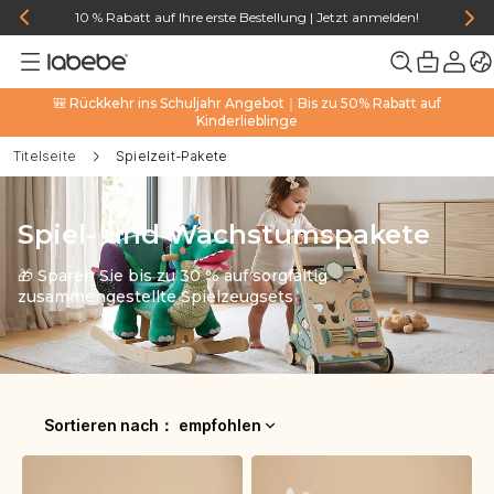
10 % Rabatt auf Ihre erste Bestellung | Jetzt anmelden!
🎒 Rückkehr ins Schuljahr Angebot｜Bis zu 50% Rabatt auf
Kinderlieblinge
Titelseite
Spielzeit-Pakete
Spiel- und Wachstumspakete
🎁 Sparen Sie bis zu 30 % auf sorgfältig
zusammengestellte Spielzeugsets
Sortieren nach
：
empfohlen